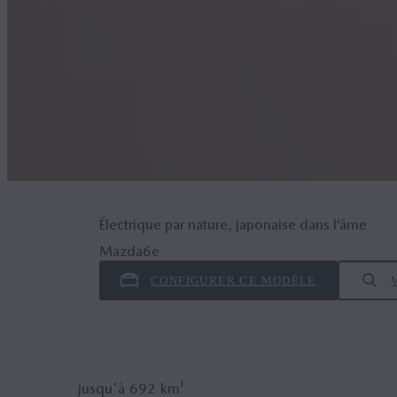
Électrique par nature, japonaise dans l’âme
Mazda6
e
CONFIGURER CE MODÈLE
jusqu'à
692
km¹