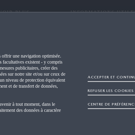
VOIR PLUS
INFORMATIONS UTILE
ETTER MAZDA
FAQ
RES
ÉTIQUETTE PNEUMATIQUE
 offrir une navigation optimisée.
ITÉS
VÉHICULES HORS D'USAGE
 facultatives existent - y compris
 mesures publicitaires, créer des
TEURS INDÉPENDANTS
CERTIFICAT DE CONFORMI
sées sur notre site et/ou sur ceux de
ACCEPTER ET CONTIN
 un niveau de protection équivalent
ment et de transfert de données,
DE PROPRIETAIRES
CAMPAGNE TAKATA
REFUSER LES COOKIES
venir à tout moment, dans le
CENTRE DE PRÉFÉRENC
raitement des données à caractère
Données personnelles
Cookies
Nous contacter
Presse