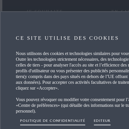
JE SOUHAITE
EN SA
TROUVER MA CONCESSION
NEWSL
CE SITE UTILISE DES COOKIES
VOIR LES OFFRES LLD
CARRIÈ
Nous utilisons des cookies et technologies similaires pour vous
ÉTUDIER UN FINANCEMENT
ACTUAL
Outre les technologies strictement nécessaires, des technologies
celles de tiers - pour analyser l'accès au site et l’efficience des
ENTRETENIR MA VOITURE
RÉPARA
profils d'utilisateur ou vous présenter des publicités personnali
tiers(y compris dans des pays situés en dehors de l’UE offrant
aux données). Pour accepter ces activités facultatives de traite
DEVENIR CONCESSIONNAIRE
CLUBS 
cliquez sur «Accepter».
Vous pouvez révoquer ou modifier votre consentement pour l’a
«Centre de préférences» (qui détaille des informations sur le t
personnel).
POLITIQUE DE CONFIDENTIALITÉ
EDITEUR
Mentions légales