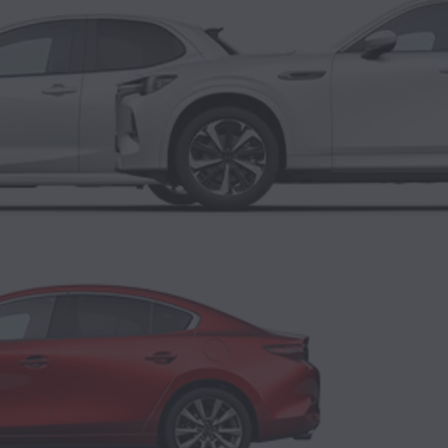
HYBRIDE RECHARGEABLE / DIESEL MICRO-HYBRIDE
HY
MAZDA CX‑60
SUV