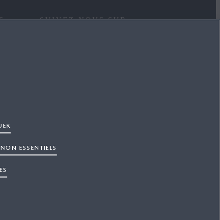
S
SUIVEZ-NOUS SUR
FACEBOOK
INSTAGRAM
LINKEDIN
TÉ
UER
YOUTUBE
 NON ESSENTIELS
X
ES
Déclaration d'accessibilité
CGU RDV Atelier