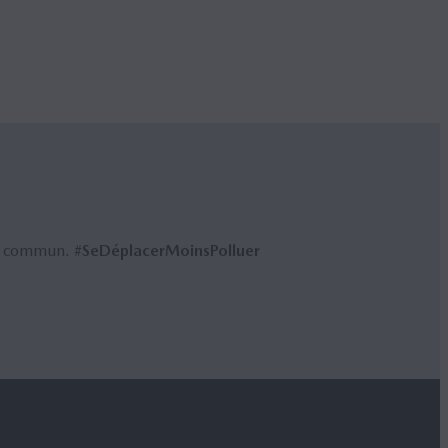
 en commun.
#SeDéplacerMoinsPolluer