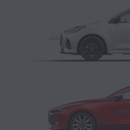
HYBRIDE NON RECHARGEABLE
MAZDA2 HYBRID
CITADINE
ESSENCE MICRO-HYBRIDE
MAZDA3
BERLINE