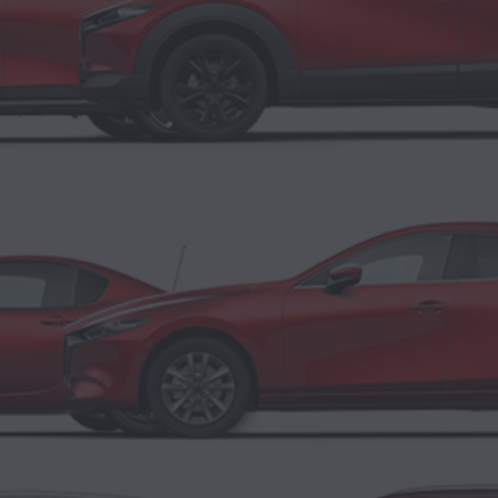
ESSENCE MICRO-HYBRIDE
MAZDA CX‑30
SUV COMPACT
ESSENCE MICRO-HYBRIDE
MAZDA3
5 PORTES