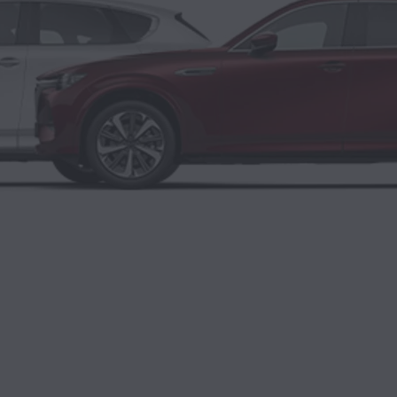
BRIDE RECHARGEABLE / DIESEL MICRO-HYBRIDE
MAZDA CX‑80
SUV 7 PLACES