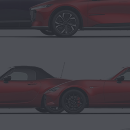
100% ÉLECTRIQUE
MAZDA 6
e
BERLINE
ESSENCE
MAZDA MX‑5
RETRACTABLE FASTBACK