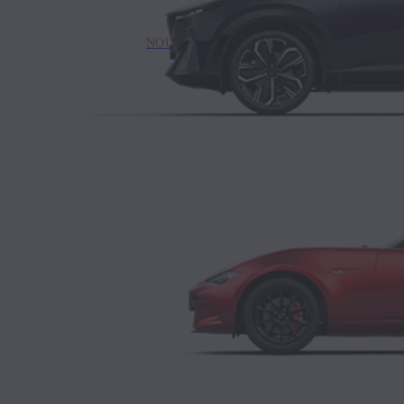
NOUVEAUTÉ - 100% ÉLECTRIQUE
MAZDA CX‑6
e
ESSENCE
MAZDA MX‑5
ROADSTER