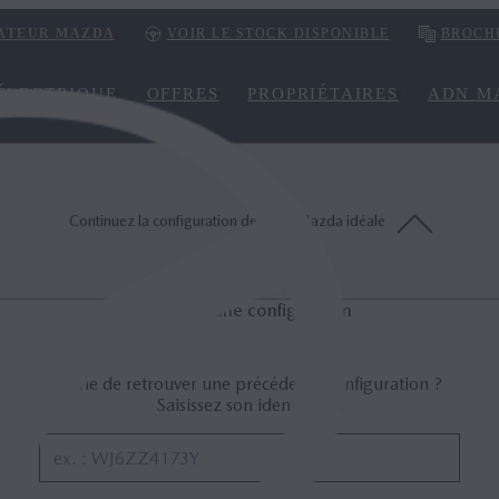
ATEUR MAZDA
VOIR LE STOCK DISPONIBLE
BROCH
ÉLECTRIQUE
OFFRES
PROPRIÉTAIRES
ADN M
Continuez la configuration de votre Mazda idéale
Accès à une configuration
Envie de retrouver une précédente configuration ?
Saisissez son identifiant :
ex. : WJ6ZZ4173Y