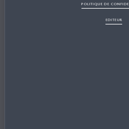
POLITIQUE DE CONFIDE
EDITEUR
Configurez votre Mazda
NOU
MA