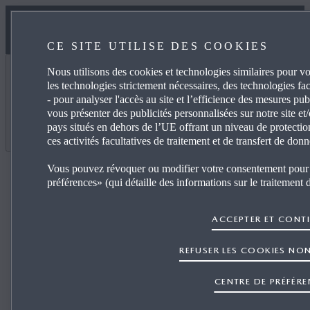
CE SITE UTILISE DES COOKIES
Nous utilisons des cookies et technologies similaires pour v
les technologies strictement nécessaires, des technologies facu
- pour analyser l'accès au site et l’efficience des mesures publi
Continuez la configuration de votre Mazda idéale
vous présenter des publicités personnalisées sur notre site et
pays situés en dehors de l’UE offrant un niveau de protecti
ces activités facultatives de traitement et de transfert de do
Accès à une configuration
Vous pouvez révoquer ou modifier votre consentement pour 
préférences» (qui détaille des informations sur le traitement
Envie de retrouver une précédente configuration ?
Saisissez son identifiant :
ACCEPTER ET CONT
ex. : WJ6ZZ4173Y
REFUSER LES COOKIES NON
CENTRE DE PRÉFÉR
ENVOYER